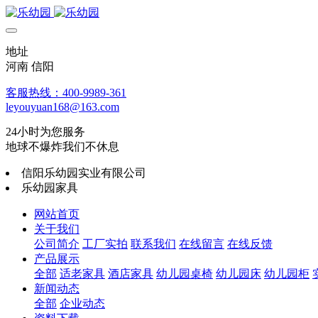
地址
河南 信阳
客服热线：400-9989-361
leyouyuan168@163.com
24小时为您服务
地球不爆炸我们不休息
信阳乐幼园实业有限公司
乐幼园家具
网站首页
关于我们
公司简介
工厂实拍
联系我们
在线留言
在线反馈
产品展示
全部
适老家具
酒店家具
幼儿园桌椅
幼儿园床
幼儿园柜
新闻动态
全部
企业动态