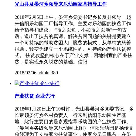
光山县及晏河乡领导来乐幼园家具指导工作
2018年2月5日上午，晏河乡党委书记乡长及县领导一起
来信阳乐幼园工厂指导工作。主要对乐幼园的扶贫工作
给予指导和建议。 “授之以鱼，不如授之以渔”一句古
话，道出了扶贫的真谛。解决贫困问题的关键是要建立
一个可持续的帮助贫困人口脱贫的模式，从单纯的慈善
捐助，转变为建立一个系统性的、可持续的产业扶贫模
式。 扶贫攻坚的核心在于产业支撑，因地制宜的产业扶
贫，是实现永久脱贫的基础。信阳
2018/02/06
admin
389
产业扶贫 企业先行
2018年1月20日上午10时许，光山县晏河乡党委书记、乡
长带领晏河乡各村负责人一行来到信阳乐幼园生产基
地，此行主要目的是参观指导乐幼园的产业扶贫工作。
（晏河乡各级领导来乐幼园 上图） 信阳乐幼园是杨传晶
总经理为了支持家乡扶贫事业，使家乡早日脱贫，在晏